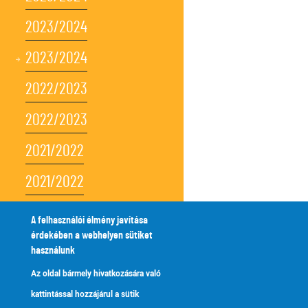
2023/2024
2023/2024
2022/2023
2022/2023
2021/2022
2021/2022
2021/2022
A felhasználói élmény javítása
érdekében a webhelyen sütiket
2021/2022
használunk
2021/2022
Az oldal bármely hivatkozására való
kattintással hozzájárul a sütik
2020/2021