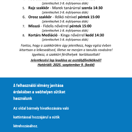
A felhasználói élmény javítása
érdekében a webhelyen sütiket
használunk
Az oldal bármely hivatkozására való
Szakkörök a SZIGNUMBAN 2025+_0.pdf
kattintással hozzájárul a sütik
Facebook
Twitter
létrehozásához.