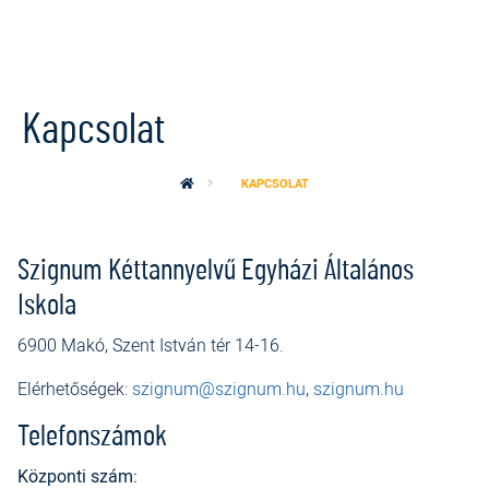
Ugrás a tartalomra
Kapcsolat
KAPCSOLAT
Szignum Kéttannyelvű Egyházi Általános
Iskola
6900 Makó, Szent István tér 14-16.
Elérhetőségek:
szignum@szignum.hu
,
szignum.hu
Telefonszámok
Központi szám: