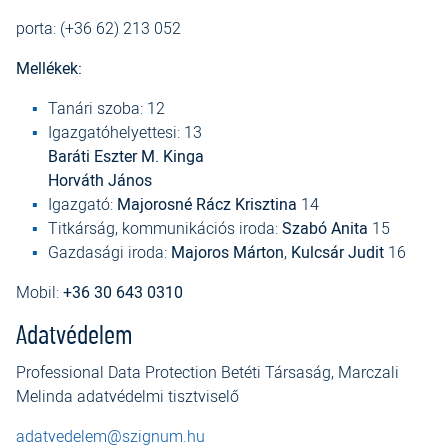
porta: (+36 62) 213 052
Mellékek:
Tanári szoba: 12
Igazgatóhelyettesi: 13
Baráti Eszter M. Kinga
Horváth János
Igazgató:
Majorosné Rácz Krisztina
14
Titkárság, kommunikációs iroda:
Szabó Anita
15
Gazdasági iroda:
Majoros Márton
,
Kulcsár Judit
16
Mobil:
+36 30 643 0310
Adatvédelem
Professional Data Protection Betéti Társaság
, Marczali
Melinda
adatvédelmi tisztviselő
adatvedelem@szignum.hu