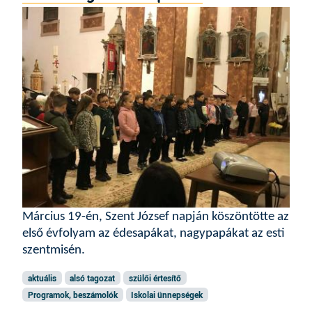
Március 19-én, Szent József napján köszöntötte az
első évfolyam az édesapákat, nagypapákat az esti
szentmisén.
aktuális
alsó tagozat
szülői értesítő
Programok, beszámolók
Iskolai ünnepségek