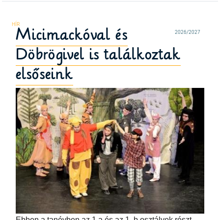
Micimackóval és
2026/2027
Döbrögivel is találkoztak
elsőseink
Ebben a tanévben az 1.a és az 1. b osztályok részt