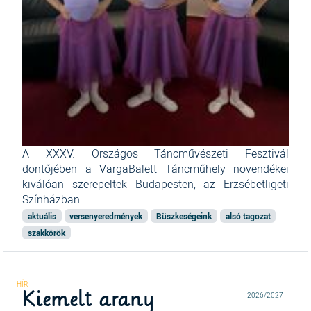
A XXXV. Országos Táncművészeti Fesztivál
döntőjében a VargaBalett Táncműhely növendékei
kiválóan szerepeltek Budapesten, az Erzsébetligeti
Színházban.
aktuális
versenyeredmények
Büszkeségeink
alsó tagozat
szakkörök
Kiemelt arany
2026/2027