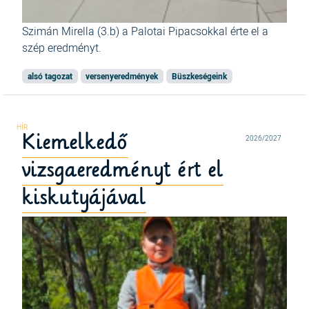
Szimán Mirella (3.b) a Palotai Pipacsokkal érte el a
szép eredményt.
alsó tagozat
versenyeredmények
Büszkeségeink
Kiemelkedő
2026/2027
vizsgaeredményt ért el
kiskutyájával