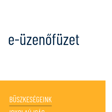
Ugrás a tartalomra
e-üzenőfüzet
BÜSZKESÉGEINK