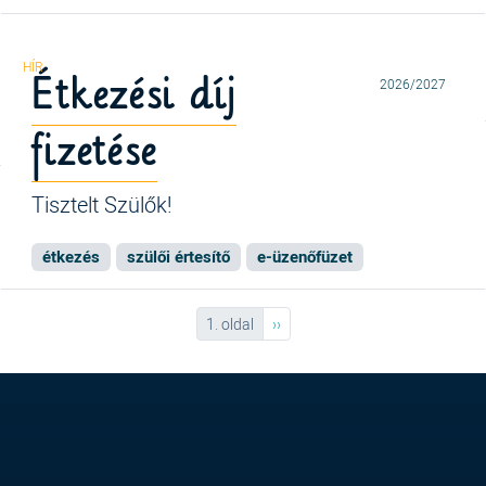
Étkezési díj
2026/2027
fizetése
Tisztelt Szülők!
étkezés
szülői értesítő
e-üzenőfüzet
Következő oldal
1. oldal
››