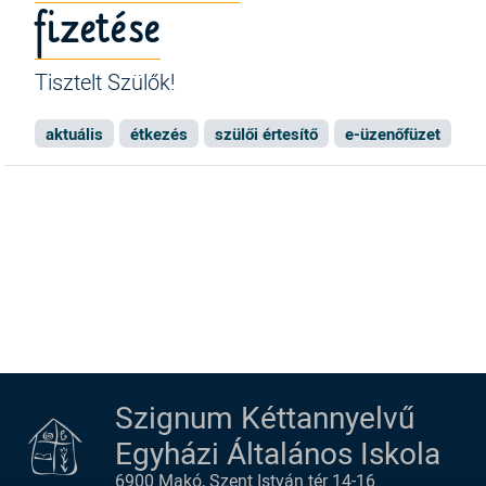
fizetése
Tisztelt Szülők!
aktuális
étkezés
szülői értesítő
e-üzenőfüzet
Oldalszámozás
Szignum Kéttannyelvű
Egyházi Általános Iskola
6900 Makó, Szent István tér 14-16.