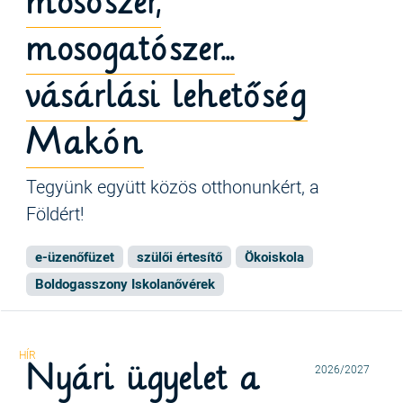
mosószer,
mosogatószer...
vásárlási lehetőség
Makón
Tegyünk együtt közös otthonunkért, a
Földért!
e-üzenőfüzet
szülői értesítő
Ökoiskola
Boldogasszony Iskolanővérek
Nyári ügyelet a
2026/2027