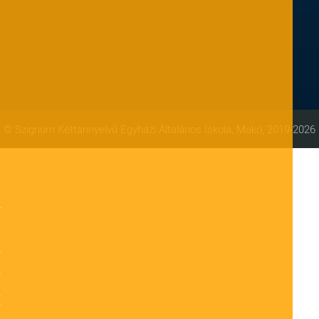
© Szignum Kéttannyelvű Egyházi Általános Iskola, Makó, 2019-2026