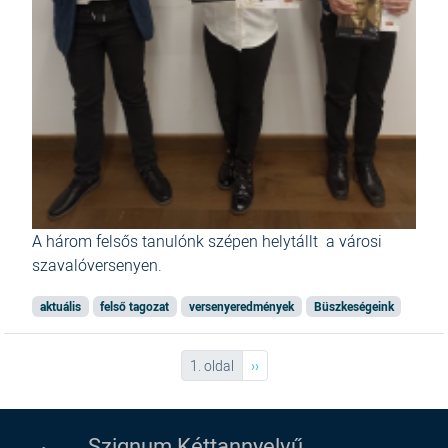
A három felsős tanulónk szépen helytállt a városi
szavalóversenyen.
aktuális
felső tagozat
versenyeredmények
Büszkeségeink
Oldalszámozás
Következő oldal
1. oldal
››
Szignum Kéttannyelvű