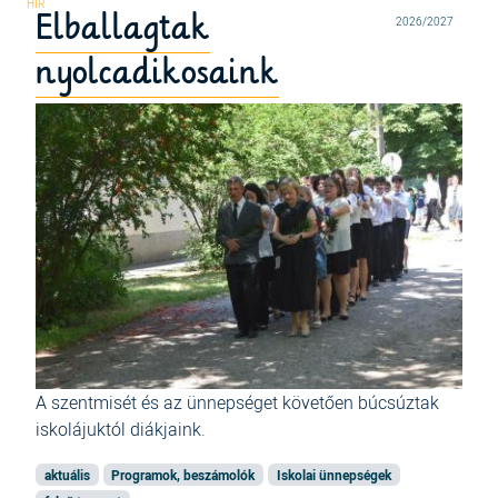
Elballagtak
2026/2027
nyolcadikosaink
A szentmisét és az ünnepséget követően búcsúztak
iskolájuktól diákjaink.
aktuális
Programok, beszámolók
Iskolai ünnepségek