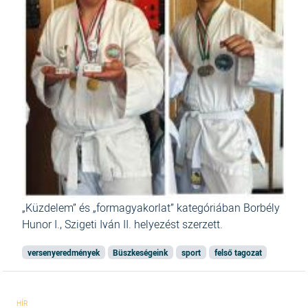
„Küzdelem” és „formagyakorlat” kategóriában Borbély
Hunor I., Szigeti Iván II. helyezést szerzett.
versenyeredmények
Büszkeségeink
sport
felső tagozat