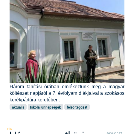
Három tanítási órában emlékeztünk meg a magyar
költészet napjáról a 7. évfolyam diákjaival a szokásos
kerékpártúra keretében.
aktuális
Iskolai ünnepségek
felső tagozat
2026/2027