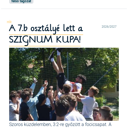
felső tagozat
A 7.b osztályé lett a
2026/2027
SZIGNUM KUPA!
Szoros küzdelemben, 3:2-re győzött a focicsapat. A