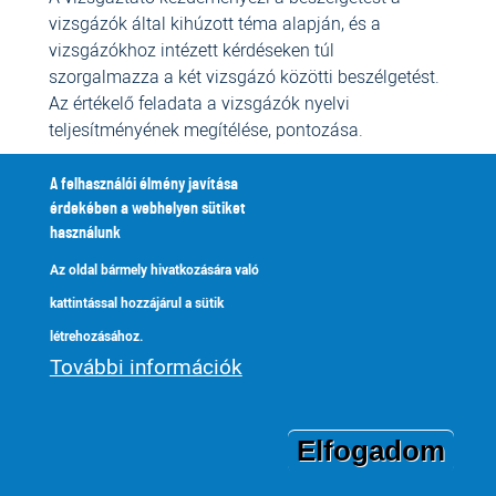
vizsgázók által kihúzott téma alapján, és a
vizsgázókhoz intézett kérdéseken túl
szorgalmazza a két vizsgázó közötti beszélgetést.
Az értékelő feladata a vizsgázók nyelvi
teljesítményének megítélése, pontozása.
Önálló témakifejtés vizuális stimulus alapján (5-8
A felhasználói élmény javítása
perc)
érdekében a webhelyen sütiket
használunk
A képanyagot a vizsgáztató adja a a vizsgázók
által kihúzott szám alapján. Szükség esetén
Az oldal bármely hivatkozására való
kérdésekkel segíti a vizsgázókat.
kattintással hozzájárul a sütik
létrehozásához.
A szóbeli kommunikáció értékelésének
További információk
szempontjai és az elérhető pontszámok:
2. Hallott szöveg értése
Elfogadom
1. Írásbeli kommunikáció