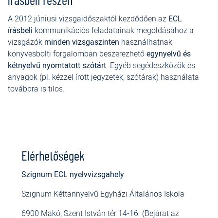
írásbeli részén
A 2012 júniusi vizsgaidőszaktól kezdődően az
ECL
írásbeli
kommunikációs feladatainak megoldásához a
vizsgázók
minden vizsgaszinten
használhatnak
könyvesbolti forgalomban beszerezhető
egynyelvű és
kétnyelvű nyomtatott szótárt
. Egyéb segédeszközök és
anyagok (pl. kézzel írott jegyzetek, szótárak) használata
továbbra is tilos.
Elérhetőségek
Szignum ECL nyelvvizsgahely
Szignum Kéttannyelvű Egyházi Általános Iskola
6900 Makó, Szent István tér 14-16. (Bejárat az