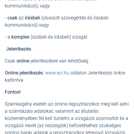
kommunikáció), vagy
-
csak
az
írásbeli
(olvasott szövegértés és írásbeli
kommunikáció) vagy
- a
komplex
(szóbeli és írásbeli) vizsgát.
Jelentkezés:
Csak
online
jelentkezésre van lehetőség.
Online jelentkezés:
www.ecl.hu
oldalon
Jelentkezés
linkre
kattintva
Fontos!
Számlaigény esetén az online regisztrációkor meg kell adni
a számlázási adatokat, valamint az átutalás
közleményében fel kell tüntetni a vizsgázói azonosítót és a
vizsgázó nevét (az összeg(ek) befizetéséhez szükséges
pontos banki adatok a regisztrációkor létrejövő Vizsgázói