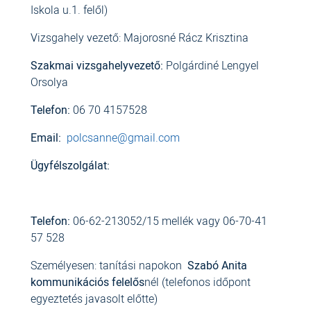
Iskola u.1. felől)
Vizsgahely vezető: Majorosné Rácz Krisztina
Szakmai vizsgahelyvezető:
Polgárdiné Lengyel
Orsolya
Telefon:
06 70 4157528
Email:
polcsanne@gmail.com
Ügyfélszolgálat:
Telefon:
06-62-213052/15 mellék vagy 06-70-41
57 528
Személyesen: tanítási napokon
Szabó Anita
kommunikációs felelős
nél (telefonos időpont
egyeztetés javasolt előtte)