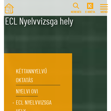
Ugrás a tartalomra
KERESÉS
E-KRÉTA
ECL Nyelvvizsga hely
KÉTTANNYELVŰ
OKTATÁS
NYELVI OVI
ECL NYELVVIZSGA