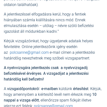
oldalon találhatóak).
A jelentkezéssel elfogadásra kerül, hogy a fentiek
hiányában számla kiállítására nincs mód. Ennek
elmulasztása esetén – utólag – névre szóló befizetési
igazolást áll módunkban kiadni.”
Kérjük vizsgázóinkat, hogy ügyeljenek adataik helyes
felvitelére. Online jelentkezőink igény esetén
az
polcsanne@gmail.com
e-mail címen a jelentkezési
határidőig nevezhetnek meg szóbeli vizsgapartnert.
A nyelvvizsgára jelentkezés csak a nyelvvizsgadíj
befizetésével érvényes. A vizsgadíjat a jelentkezési
határidőig kell befizetni!
A
vizsgaidőpontokró
l
e-mailben
küldünk
értesítést
. Kérjük,
hogy amennyiben a kiértesítő levél nem érkezik meg
10
nappal a vizsga előtt
, ellenőrizze spam fiókját illetve
jelezze ezt felénk:
polcsanne@gmail.com