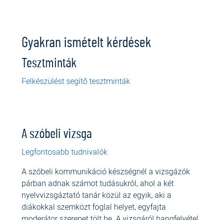
Gyakran ismételt kérdések
Tesztminták
Felkészülést segítő tesztminták
A szóbeli vizsga
Legfontosabb tudnivalók
A szóbeli kommunikáció készségnél a vizsgázók
párban adnak számot tudásukról, ahol a két
nyelvvizsgáztató tanár közül az egyik, aki a
diákokkal szemközt foglal helyet, egyfajta
moderátor szerepet tölt be. A vizsgáról hangfelvétel