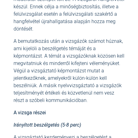
készül. Ennek célja a minőségbiztosítás, illetve a
felülvizsgálat esetén a felülvizsgálati szakértő a
hangfelvétel újrahallgatása alapján hozza meg
döntését.
A bemutatkozás után a vizsgázók számot húznak,
ami kijelöli a beszélgetés témáját és a
képmontázst. A témát a vizsgázóknak közösen kell
megvitatniuk és minderről kifejteni véleményüket.
Végül a vizsgáztató képmontázst mutat a
jelentkezőknek, amelyekről külön-külön kell
beszélniük. A másik nyelvvizsgáztató a vizsgázók
teljesítményét értékeli és közvetlenül nem vesz
részt a szóbeli kommunikációban.
A vizsga részei
Irányított beszélgetés (5-8 perc)
A vizsgáztató kezdeményezi a beszélgetést a