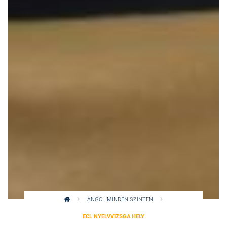
ANGOL MINDEN SZINTEN
ECL NYELVVIZSGA HELY