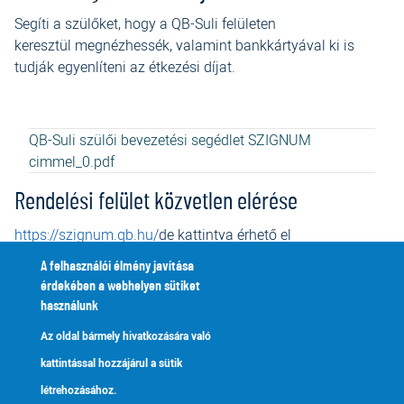
Segíti a szülőket, hogy a QB-Suli felületen
keresztül megnézhessék, valamint bankkártyával ki is
tudják egyenlíteni az étkezési díjat.
QB-Suli szülői bevezetési segédlet SZIGNUM
cimmel_0.pdf
Rendelési felület közvetlen elérése
https://szignum.qb.hu/
de kattintva érhető el
Facebook
Twitter
A felhasználói élmény javítása
érdekében a webhelyen sütiket
használunk
Ökoiskola és Laudato Si'
Talált tárgyak
Megvalósítási Fórum
Az oldal bármely hivatkozására való
kattintással hozzájárul a sütik
Szignum Kéttannyelvű
létrehozásához.