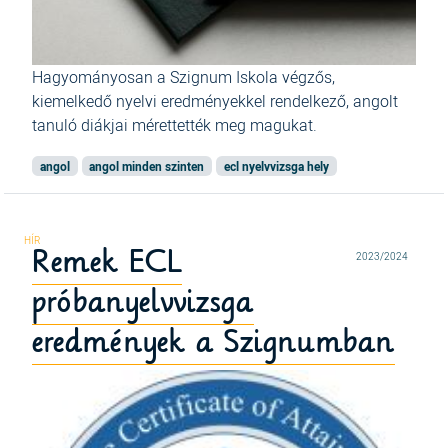
Hagyományosan a Szignum Iskola végzős,
kiemelkedő nyelvi eredményekkel rendelkező, angolt
tanuló diákjai mérettették meg magukat.
angol
angol minden szinten
ecl nyelvvizsga hely
Remek ECL
2023/2024
próbanyelvvizsga
eredmények a Szignumban