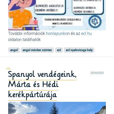
További információk
honlapunko
n és az
ecl.hu
oldalon találhatók
angol
angol minden szinten
ecl
ecl nyelvvizsga hely
Spanyol vendégeink,
2024/2025
Márta és Hédi
kerékpártúrája