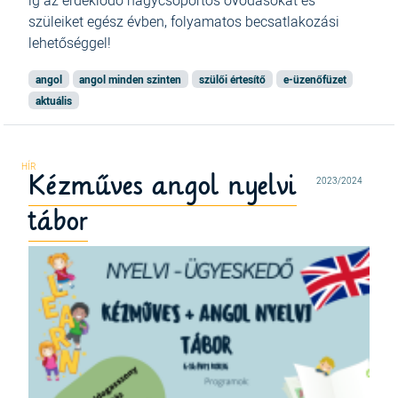
ig az érdeklődő nagycsoportos óvodásokat és
szüleiket egész évben, folyamatos becsatlakozási
lehetőséggel!
angol
angol minden szinten
szülői értesítő
e-üzenőfüzet
aktuális
Kézműves angol nyelvi
2023/2024
tábor