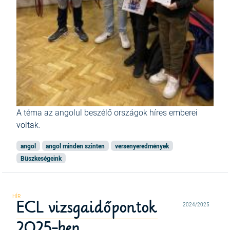
A téma
az angolul beszélő országok híres emberei
voltak.
angol
angol minden szinten
versenyeredmények
Büszkeségeink
ECL vizsgaidőpontok
2024/2025
2025-ben