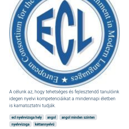
A
célunk az, hogy tehetséges és fejlesztendő tanulóink
idegen nyelvi kompetenciáikat a mindennapi életben
is kamatoztatni tudják.
ecl nyelvvizsga hely
angol
angol minden szinten
nyelvvizsga
kéttannyelvű