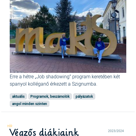
Erre a hétre „Job shadowing” program keretében két
spanyol kolléganő érkezett a Szignumba.
aktuális
Programok, beszámolók
pályázatok
angol minden szinten
Végzős diákjaink
2023/2024