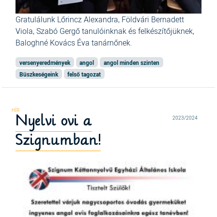
Gratulálunk Lőrincz Alexandra, Földvári Bernadett
Viola, Szabó Gergő tanulóinknak és felkészítőjüknek,
Baloghné Kovács Éva tanárnőnek.
versenyeredmények
angol
angol minden szinten
Büszkeségeink
felső tagozat
Nyelvi ovi a
2023/2024
Szignumban!