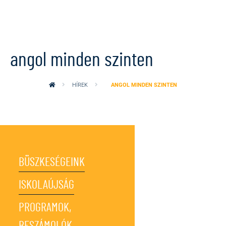
Ugrás a tartalomra
angol minden szinten
HÍREK
ANGOL MINDEN SZINTEN
BÜSZKESÉGEINK
ISKOLAÚJSÁG
PROGRAMOK,