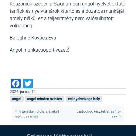
Köszönjük szépen a Szignumban angol nyelvet oktató
tanítók és nyelvtanárok kitartó és áldozatos munkáját,
amely nélkül ez a teljesítmény nem valósulhatott
volna meg.
Baloghné Kovács Éva
Angol munkacsoport vezető
Facebook
Twitter
2024. június 12.
angol
angol minden szinten
ecl nyelvvizsga hely
A tanévben utoljára énekelt
Lapbook-ot készítettek az 1.b-
együtt az iskola
sek