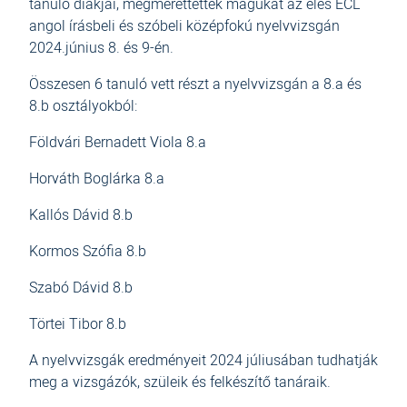
tanuló diákjai, megmérettették magukat az éles ECL
angol írásbeli és szóbeli középfokú nyelvvizsgán
2024.június 8. és 9-én.
Összesen 6 tanuló vett részt a nyelvvizsgán a 8.a és
8.b osztályokból:
Földvári Bernadett Viola 8.a
Horváth Boglárka 8.a
Kallós Dávid 8.b
Kormos Szófia 8.b
Szabó Dávid 8.b
Törtei Tibor 8.b
A nyelvvizsgák eredményeit 2024 júliusában tudhatják
meg a vizsgázók, szüleik és felkészítő tanáraik.