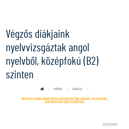
Ugrás a tartalomra
Végzős diákjaink
nyelvvizsgáztak angol
nyelvből, középfokú (B2)
szinten
HÍREK
ANGOL
VÉGZŐS DIÁKJAINK NYELVVIZSGÁZTAK ANGOL NYELVBŐL,
KÖZÉPFOKÚ (B2) SZINTEN
2023/2024