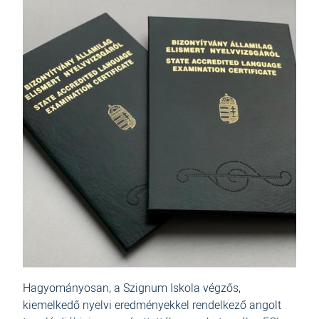
Hagyományosan, a Szignum Iskola végzős,
kiemelkedő nyelvi eredményekkel rendelkező angolt