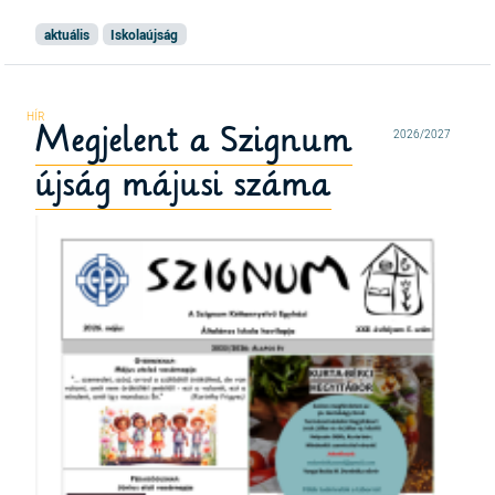
aktuális
Iskolaújság
Megjelent a Szignum
2026/2027
újság májusi száma