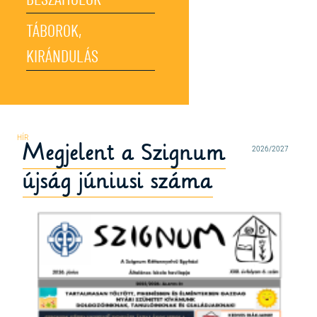
BESZÁMOLÓK
TÁBOROK,
KIRÁNDULÁS
Megjelent a Szignum
2026/2027
újság júniusi száma