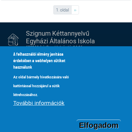
Oldalszámozás
Következő oldal
1. oldal
››
Szignum Kéttannyelvű
Egyházi Általános Iskola
6900 Makó, Szent István tér 14-16.
tel.:
+36 62 213 052
A felhasználói élmény javítása
e-mail:
szignum@szignum.hu
érdekében a webhelyen sütiket
használunk
Alapítvány
Kik vagyunk
Lábléc
Footer
Az oldal bármely hivatkozására való
Adatkezelés
Fenntartónk
kattintással hozzájárul a sütik
2
menu
Galéria
Tanároknak
létrehozásához.
Kapcsolat
További információk
YOUTUBE
Elfogadom
© Szignum Kéttannyelvű Egyházi Általános Iskola, Makó, 2019-2026