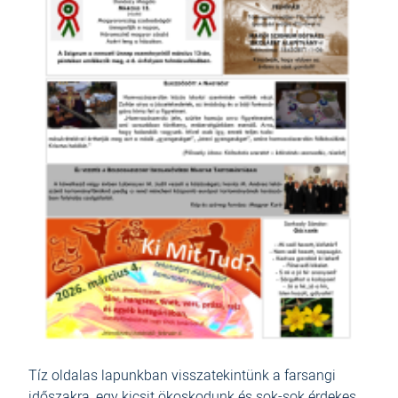
Tíz oldalas lapunkban visszatekintünk a farsangi
időszakra, egy kicsit ökoskodunk és sok-sok érdekes,