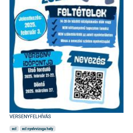
VERSENYFELHÍVÁS
ecl
ecl nyelvvizsga hely