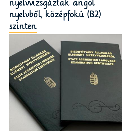
nyelvvizsgáztak angol
nyelvből, középfokú (B2)
szinten