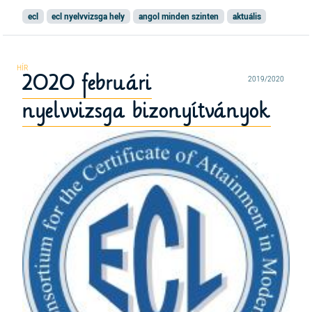
ecl
ecl nyelvvizsga hely
angol minden szinten
aktuális
2020 februári
2019/2020
nyelvvizsga bizonyítványok