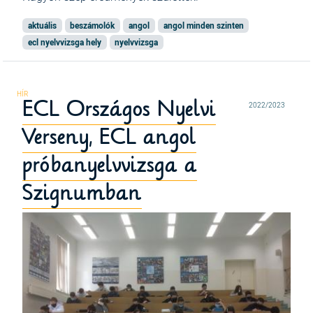
aktuális
beszámolók
angol
angol minden szinten
ecl nyelvvizsga hely
nyelvvizsga
ECL Országos Nyelvi
2022/2023
Verseny, ECL angol
próbanyelvvizsga a
Szignumban