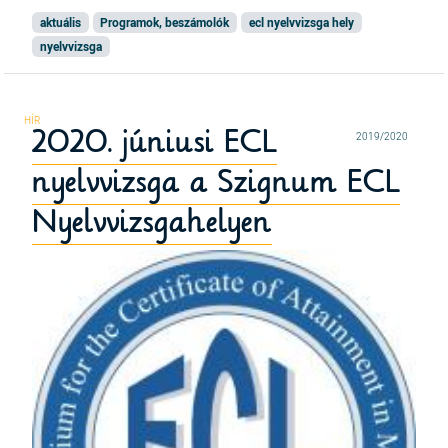
aktuális
Programok, beszámolók
ecl nyelvvizsga hely
nyelvvizsga
2020. júniusi ECL
2019/2020
nyelvvizsga a Szignum ECL
Nyelvvizsgahelyen