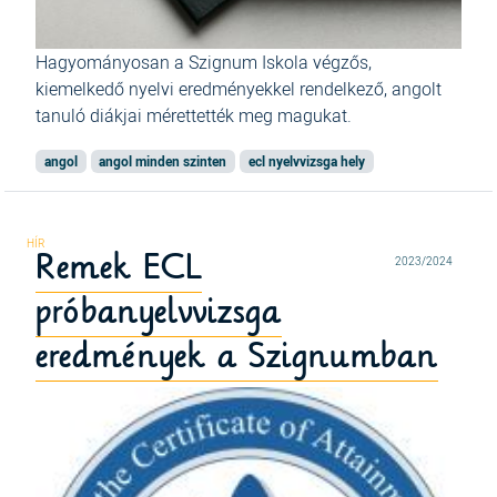
Hagyományosan a Szignum Iskola végzős,
kiemelkedő nyelvi eredményekkel rendelkező, angolt
tanuló diákjai mérettették meg magukat.
angol
angol minden szinten
ecl nyelvvizsga hely
Remek ECL
2023/2024
próbanyelvvizsga
eredmények a Szignumban