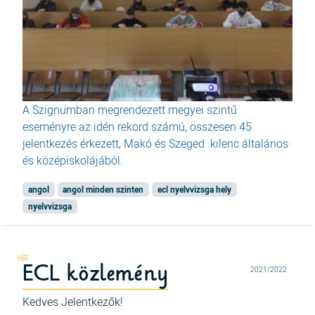
A Szignumban megrendezett megyei szintű
eseményre az idén rekord számú, összesen 45
jelentkezés érkezett, Makó és Szeged kilenc általános
és középiskolájából.
angol
angol minden szinten
ecl nyelvvizsga hely
nyelvvizsga
ECL közlemény
2021/2022
Kedves Jelentkezők!