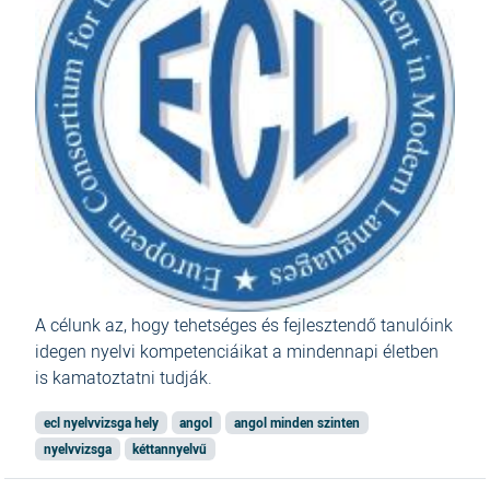
A
célunk az, hogy tehetséges és fejlesztendő tanulóink
idegen nyelvi kompetenciáikat a mindennapi életben
is kamatoztatni tudják.
ecl nyelvvizsga hely
angol
angol minden szinten
nyelvvizsga
kéttannyelvű