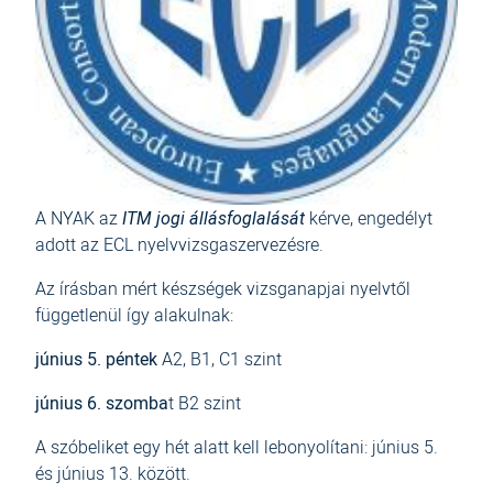
A NYAK az
ITM jogi állásfoglalását
kérve, engedélyt
adott az ECL nyelvvizsgaszervezésre.
Az írásban mért készségek vizsganapjai nyelvtől
függetlenül így alakulnak:
június 5. péntek
A2, B1, C1 szint
június 6. szomba
t B2 szint
A szóbeliket egy hét alatt kell lebonyolítani: június 5.
és június 13. között.