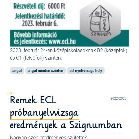
2023. február 24-én
középiskolásoknak B2 (középfok)
és C1 (felsőfok) szinten.
angol
angol minden szinten
ecl nyelvvizsga hely
Remek ECL
2022/2023
próbanyelvvizsga
eredmények a Szignumban
Nagyon szép eredmények születtek.