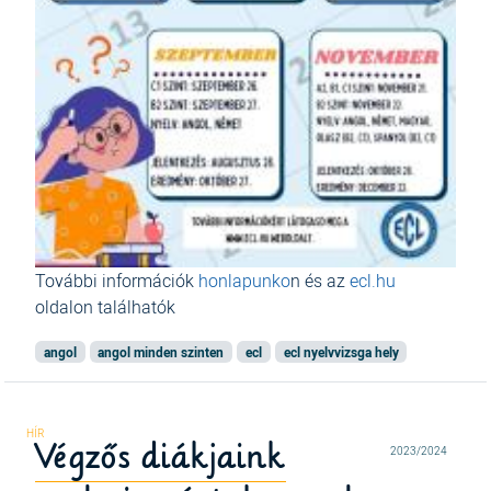
További információk
honlapunko
n és az
ecl.hu
oldalon találhatók
angol
angol minden szinten
ecl
ecl nyelvvizsga hely
Végzős diákjaink
2023/2024