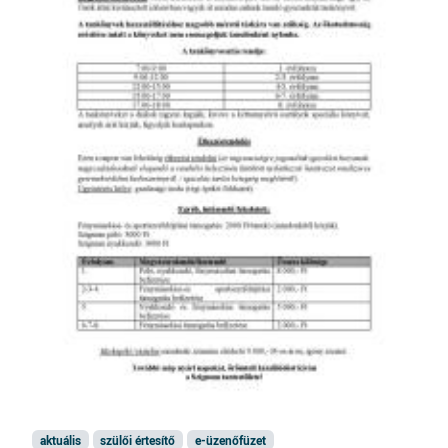
aktuális
szülői értesítő
e-üzenőfüzet