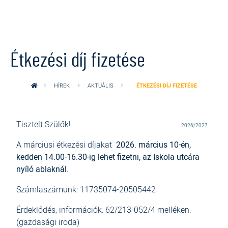
Ugrás a tartalomra
Étkezési díj fizetése
HÍREK
AKTUÁLIS
ÉTKEZÉSI DÍJ FIZETÉSE
Tisztelt Szülők!
2026/2027
A márciusi étkezési díjakat
2026. március 10-én,
kedden 14.00-16.30-ig lehet fizetni, az Iskola utcára
nyíló ablaknál.
Számlaszámunk: 11735074-20505442
Érdeklődés, információk: 62/213-052/4 melléken.
(gazdasági iroda)