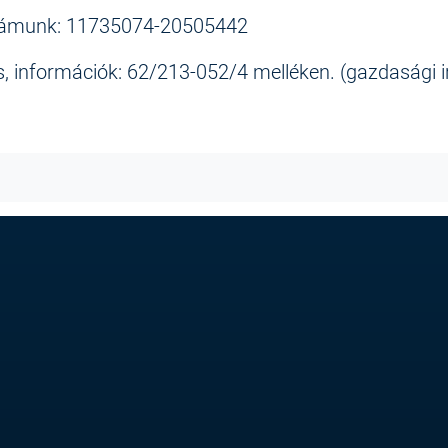
ámunk: 11735074-20505442
, információk: 62/213-052/4 melléken. (gazdasági i
ebook
witter