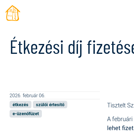
Ugrás a tartalomra
Étkezési díj fizetés
2026. február 06.
Tisztelt Sz
étkezés
szülői értesítő
e-üzenőfüzet
A februári
lehet fize