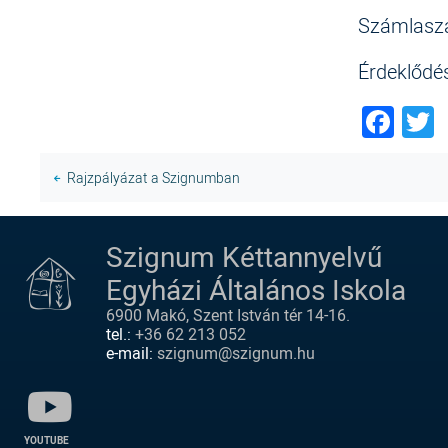
Számlasz
Érdeklődés
Fac
T
Rajzpályázat a Szignumban
Szignum Kéttannyelvű
Egyházi Általános Iskola
6900 Makó, Szent István tér 14-16.
tel.:
+36 62 213 052
e-mail:
szignum@szignum.hu
YOUTUBE