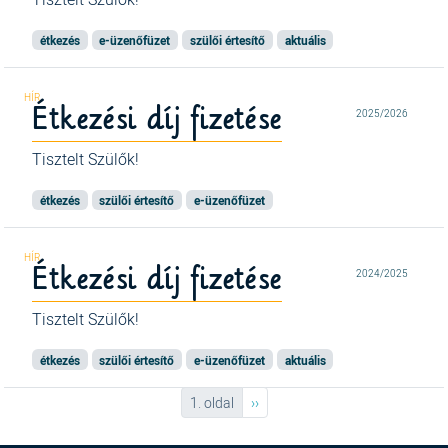
étkezés
e-üzenőfüzet
szülői értesítő
aktuális
Étkezési díj fizetése
2025/2026
Tisztelt Szülők!
étkezés
szülői értesítő
e-üzenőfüzet
Étkezési díj fizetése
2024/2025
Tisztelt Szülők!
étkezés
szülői értesítő
e-üzenőfüzet
aktuális
Oldalszámozás
Következő oldal
1. oldal
››