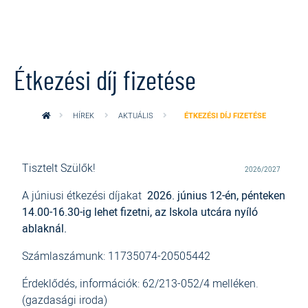
Ugrás a tartalomra
Étkezési díj fizetése
HÍREK
AKTUÁLIS
ÉTKEZÉSI DÍJ FIZETÉSE
Tisztelt Szülők!
2026/2027
A júniusi étkezési díjakat
2026. június 12-én, pénteken
14.00-16.30-ig lehet fizetni, az Iskola utcára nyíló
ablaknál.
Számlaszámunk: 11735074-20505442
Érdeklődés, információk: 62/213-052/4 melléken.
(gazdasági iroda)