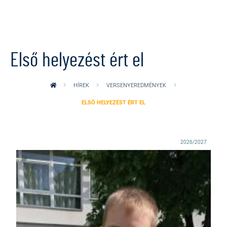
Ugrás a tartalomra
Első helyezést ért el
HÍREK
VERSENYEREDMÉNYEK
ELSŐ HELYEZÉST ÉRT EL
2026/2027