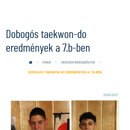
Ugrás a tartalomra
Dobogós taekwon-do
eredmények a 7.b-ben
HÍREK
VERSENYEREDMÉNYEK
DOBOGÓS TAEKWON-DO EREDMÉNYEK A 7.B-BEN
2026/2027