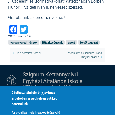
„Küzdelem” és „formagyakorlat” kategóriában Borbély
Hunor I., Szigeti Iván II. helyezést szerzett.
Gratulálunk az eredményekhez!
Facebook
Twitter
2026. május 19.
versenyeredmények
Büszkeségeink
sport
felső tagozat
Első helyezést ért el
Megjelent a Szignum újság
májusi száma
Szignum Kéttannyelvű
Egyházi Általános Iskola
6900 Makó, Szent István tér 14-16.
tel.:
+36 62 213 052
A felhasználói élmény javítása
e-mail:
szignum@szignum.hu
érdekében a webhelyen sütiket
használunk
Alapítvány
Kik vagyunk
Lábléc
Footer
Az oldal bármely hivatkozására való