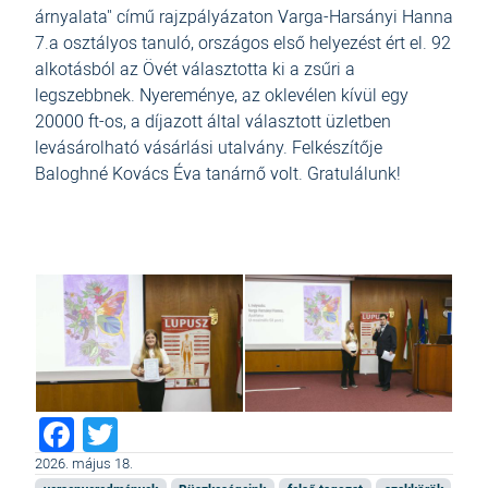
árnyalata" című rajzpályázaton Varga-Harsányi Hanna
7.a osztályos tanuló, országos első helyezést ért el. 92
alkotásból az Övét választotta ki a zsűri a
legszebbnek. Nyereménye, az oklevélen kívül egy
20000 ft-os, a díjazott által választott üzletben
levásárolható vásárlási utalvány. Felkészítője
Baloghné Kovács Éva tanárnő volt. Gratulálunk!
Facebook
Twitter
2026. május 18.