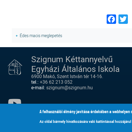
Fac
T
Édes macis meglepetés
Szignum Kéttannyelvű
Egyházi Általános Iskola
6900 Makó, Szent István tér 14-16.
tel.:
+36 62 213 052
e-mail:
szignum@szignum.hu
A felhasználói élmény javítása érdekében a webhelyen 
YOUTUBE
Az oldal bármely hivatkozására való kattintással hozzájárul