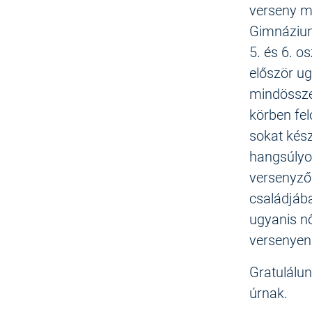
verseny ma
Gimnázium
5. és 6. os
először ug
mindössze
körben fe
sokat kész
hangsúlyoz
versenyzők
családjába
ugyanis nő
versenyen
Gratulálun
úrnak.