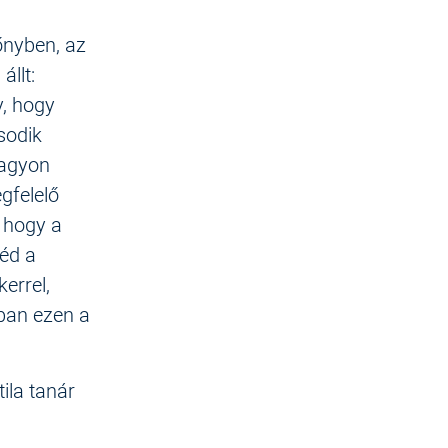
őnyben, az
állt:
y, hogy
sodik
nagyon
gfelelő
, hogy a
véd a
errel,
bban ezen a
ila tanár