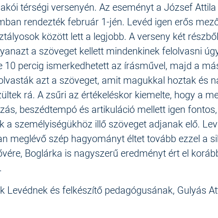
kói térségi versenyén. Az eseményt a József Attila
ban rendezték február 1-jén. Levéd igen erős mez
ztályosok között lett a legjobb. A verseny két részből 
yanazt a szöveget kellett mindenkinek felolvasni úg
 10 percig ismerkedhetett az írásművel, majd a má
lolvasták azt a szöveget, amit magukkal hoztak és 
ültek rá. A zsűri az értékeléskor kiemelte, hogy a me
ás, beszédtempó és artikuláció mellett igen fontos
 a személyiségükhöz illő szöveget adjanak elő. Le
n meglévő szép hagyományt éltet tovább ezzel a sik
vére, Boglárka is nagyszerű eredményt ért el korá
.
k Levédnek és felkészítő pedagógusának, Gulyás Att