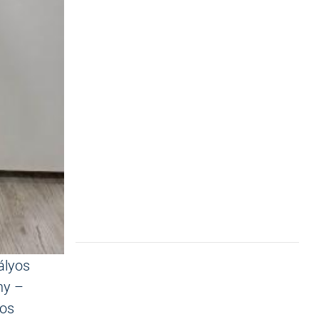
ályos
ny –
gos