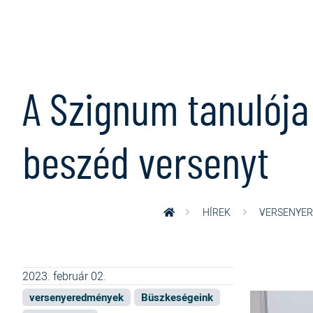
Ugrás a tartalomra
A Szignum tanulója
beszéd versenyt
HÍREK
VERSENYE
2023. február 02.
versenyeredmények
Büszkeségeink