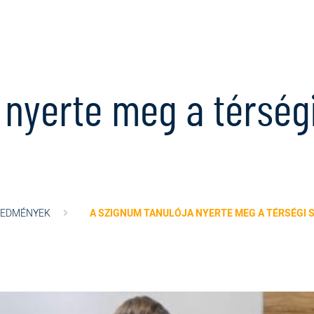
 nyerte meg a térsé
REDMÉNYEK
A SZIGNUM TANULÓJA NYERTE MEG A TÉRSÉGI 