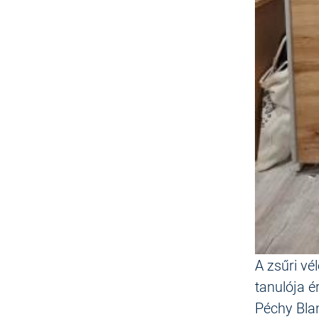
A zsűri v
tanulója é
Péchy Bla