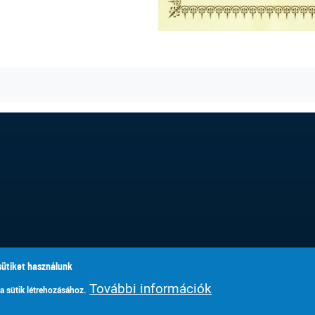
ebook
witter
sütiket használunk
További információk
 a sütik létrehozásához.
© Szignum Kéttannyelvű Egyházi Általános Iskola, Makó, 2019-2026