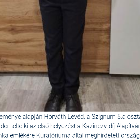
éleménye alapján Horváth Levéd, a Szignum 5.a oszt
rdemelte ki az első helyezést a Kazinczy-díj Alapítvá
nka emlékére Kuratóriuma által meghirdetett orszá