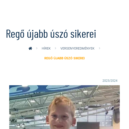
Ugrás a tartalomra
Regő újabb úszó sikerei
HÍREK
VERSENYEREDMÉNYEK
REGŐ ÚJABB ÚSZÓ SIKEREI
2023/2024