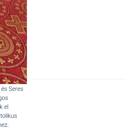
 és Seres
ágos
k el
tolikus
hez.