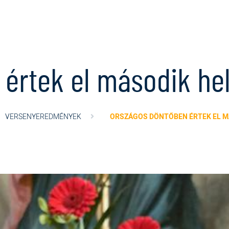
értek el második he
VERSENYEREDMÉNYEK
ORSZÁGOS DÖNTŐBEN ÉRTEK EL M