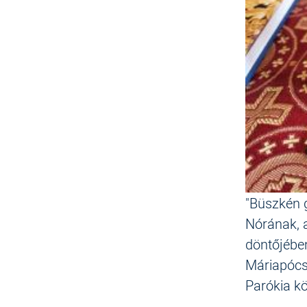
"Büszkén g
Nórának, a
döntőjében
Máriapócso
Parókia kö