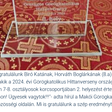
ratulálunk Biró Katának, Horváth Boglárkának (8.a)
kik a 2024. évi Görögkatolikus Hittanverseny orsz
 7-8. osztályosok korcsoportjában 2. helyezést érte
n! Ügyesek vagytok!!!"- adta hírül a Makói Görögka
zösségi oldalán. Mi is gratulálunk a szép eredmény