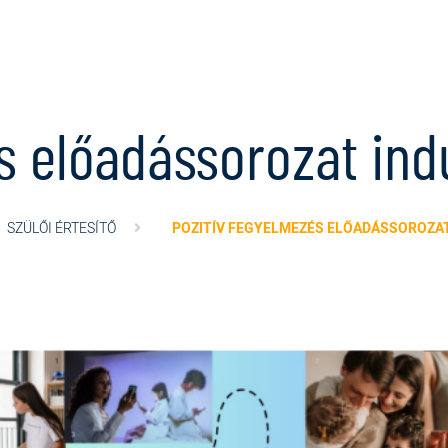
s előadássorozat ind
SZÜLŐI ÉRTESÍTŐ
POZITÍV FEGYELMEZÉS ELŐADÁSSOROZA