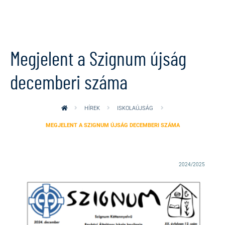
Ugrás a tartalomra
Megjelent a Szignum újság
decemberi száma
HÍREK
ISKOLAÚJSÁG
MEGJELENT A SZIGNUM ÚJSÁG DECEMBERI SZÁMA
2024/2025