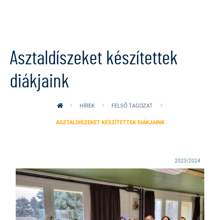
Ugrás a tartalomra
Asztaldíszeket készítettek
diákjaink
HÍREK
FELSŐ TAGOZAT
ASZTALDÍSZEKET KÉSZÍTETTEK DIÁKJAINK
2023/2024