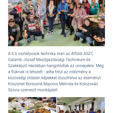
A 6.b osztályosok technika órán az Alföldi ASZC
Galamb József Mezőgazdasági Technikum és
Szakképző Iskolában hangolódtak az ünnepekre. Még
a fiúknak is tetszett - adta hírül az intézmény a
közösségi oldalán képekkel illusztrálva az eseményt.
Köszönet Borsosné Majoros Melinda és Kolozsvári
Szilvia szervező munkájáért.