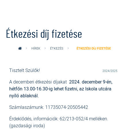
Ugrás a tartalomra
Étkezési díj fizetése
HÍREK
ÉTKEZÉS
ÉTKEZÉSI DÍJ FIZETÉSE
Tisztelt Szülők!
2024/2025
A decemberi étkezési díjakat
2024. december 9-én,
hétfőn 13.00-16.30-ig lehet fizetni, az Iskola utcára
nyíló ablaknál.
Számlaszámunk: 11735074-20505442
Érdeklődés, információk: 62/213-052/4 melléken.
(gazdasági iroda)