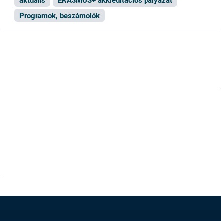
aktuális
ERASMUS+ akkreditációs pályázat
Programok, beszámolók