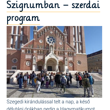
Szignumban – szerdai
program
Szegedi kirándulással telt a nap, a késő
délutáni órákban pedig a Hagymatikumot