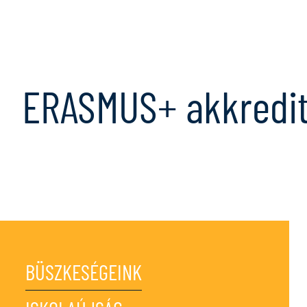
Ugrás a tartalomra
ERASMUS+ akkredit
BÜSZKESÉGEINK