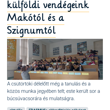
külföldi vendégeink
Makótól és a
Szignumtól
A csütörtöki délelőtt még a tanulás és a
közös munka jegyében telt; este került sor a
búcsúvacsorára és mulatságra.