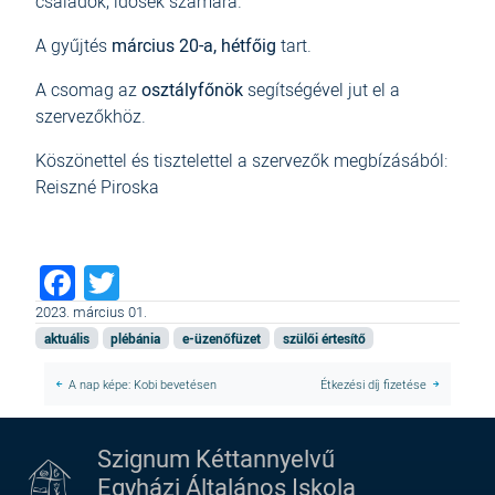
családok, idősek számára.
A gyűjtés
március 20-a, hétfőig
tart.
A csomag az
osztályfőnök
segítségével jut el a
szervezőkhöz.
Köszönettel és tisztelettel a szervezők megbízásából:
Reiszné Piroska
Facebook
Twitter
2023. március 01.
aktuális
plébánia
e-üzenőfüzet
szülői értesítő
A nap képe: Kobi bevetésen
Étkezési díj fizetése
Szignum Kéttannyelvű
Egyházi Általános Iskola