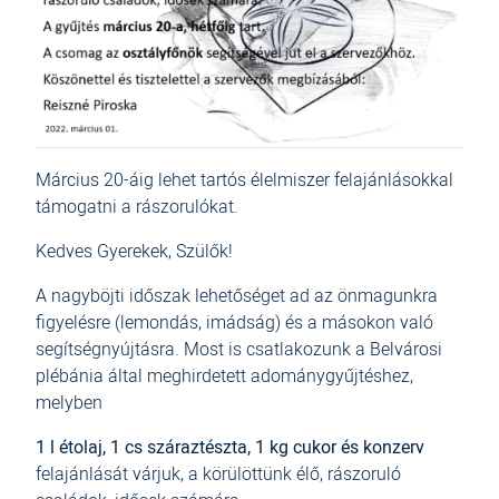
Március 20-áig lehet tartós élelmiszer felajánlásokkal
támogatni a rászorulókat.
Kedves Gyerekek, Szülők!
A nagyböjti időszak lehetőséget ad az önmagunkra
figyelésre (lemondás, imádság) és a másokon való
segítségnyújtásra. Most is csatlakozunk a Belvárosi
plébánia által meghirdetett adománygyűjtéshez,
melyben
1 l étolaj, 1 cs száraztészta, 1 kg cukor és konzerv
felajánlását várjuk, a körülöttünk élő, rászoruló