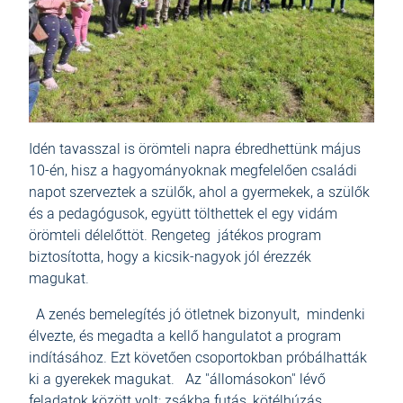
Idén tavasszal is örömteli napra ébredhettünk május
10-én, hisz a hagyományoknak megfelelően családi
napot szerveztek a szülők, ahol a gyermekek, a szülők
és a pedagógusok, együtt tölthettek el egy vidám
örömteli délelőttöt. Rengeteg játékos program
biztosította, hogy a kicsik-nagyok jól érezzék
magukat.
A zenés bemelegítés jó ötletnek bizonyult, mindenki
élvezte, és megadta a kellő hangulatot a program
indításához. Ezt követően csoportokban próbálhatták
ki a gyerekek magukat. Az "állomásokon" lévő
feladatok között volt: zsákba futás, kötélhúzás,