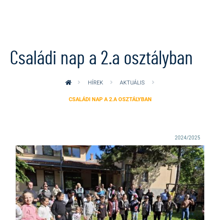
Ugrás a tartalomra
Családi nap a 2.a osztályban
HÍREK
AKTUÁLIS
CSALÁDI NAP A 2.A OSZTÁLYBAN
2024/2025