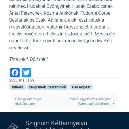
néninek, Hudákné Gyöngyinek, Hudák Szabolcsnak,
Antal Ferencnek, Kozma Anikónak, Fodorné Görbe
Beátának és Csáki Attilának, akik részt vettek a
megvalósításban. Valamint köszönetet mondunk
Fidelis nővérnek a helyszín biztosításáért. Meseszép
napot töltöttünk együtt sok mosollyal, jókedvvel és
nevetéssel.
Timi néni, Dóri néni
Facebook
Twitter
2025. május 29.
aktuális
Programok, beszámolók
alsó tagozat
Megjelent májusi
Pozitív Fegyelmezés dióhéjban –
iskolaújságunk
(Nem csak) Szülőknek…
Szignum Kéttannyelvű