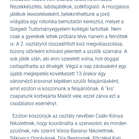
fészekkészítés, labdajátékok, székfoglaló. A mozgásos
játékok levezetéseként, betekinthettünk a jövő
világába egy robotika bemutatón keresztül, melyet a
Szegedi Tudományegyetem kollégái tartottak. Nem
csak a gyerekek lettek próbára téve, hanem a felnőttek
is. A 2. osztályról összeállított kvíz megválaszolása,
bizony időnként kihívást jelentett a szülők számára. A
sok játék után, aki enni szeretett volna, hot-doggal
csillapíthatta az éhségét. Végül a nap zárásaként egy
újabb meglepetés következett 13 órakor egy
városnéző kisvonat képében szülői felajánlásként,
amit ezúton is köszönünk a felajánlónak. A "kis"
csapatunk körbejárta Makót vele, ezzel zárva ezt a
csodálatos eseményt.
Ezúton köszönjük az osztály nevében Csáki-Kónya
Nikolettnek, hogy koordinálta a szervezést, és minden
szülőnek, név szerint Vörös-Baranyi Nikolettnek,
Sákovics Orsolyának, Dús Beatrixnek, Pőczéné Kati