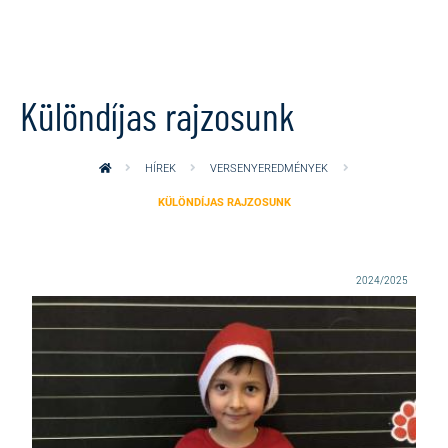
Ugrás a tartalomra
Különdíjas rajzosunk
HÍREK
VERSENYEREDMÉNYEK
KÜLÖNDÍJAS RAJZOSUNK
2024/2025