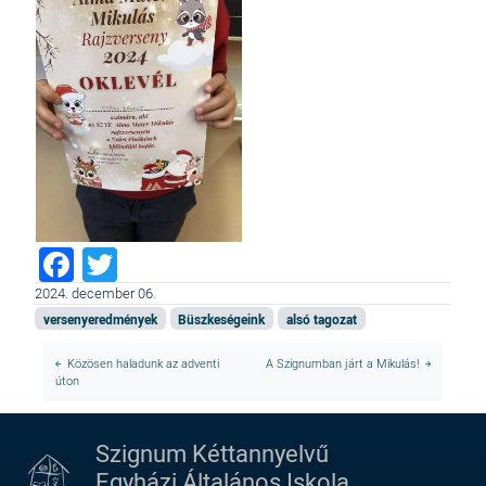
Facebook
Twitter
2024. december 06.
versenyeredmények
Büszkeségeink
alsó tagozat
Közösen haladunk az adventi
A Szignumban járt a Mikulás!
úton
Szignum Kéttannyelvű
Egyházi Általános Iskola