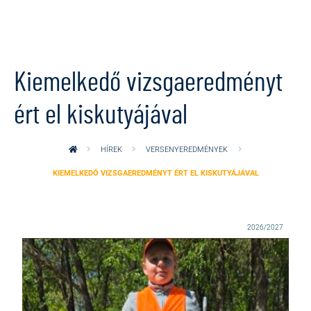
Ugrás a tartalomra
Kiemelkedő vizsgaeredményt
ért el kiskutyájával
HÍREK
VERSENYEREDMÉNYEK
KIEMELKEDŐ VIZSGAEREDMÉNYT ÉRT EL KISKUTYÁJÁVAL
2026/2027