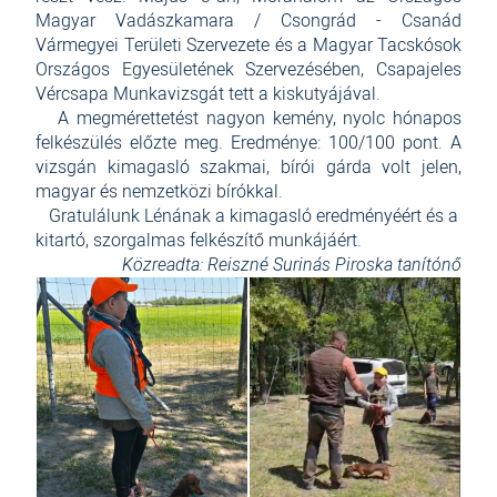
Magyar Vadászkamara / Csongrád - Csanád
Vármegyei Területi Szervezete és a Magyar Tacskósok
Országos Egyesületének Szervezésében, Csapajeles
Vércsapa Munkavizsgát tett a kiskutyájával.
A megmérettetést nagyon kemény, nyolc hónapos
felkészülés előzte meg. Eredménye: 100/100 pont. A
vizsgán kimagasló szakmai, bírói gárda volt jelen,
magyar és nemzetközi bírókkal.
Gratulálunk Lénának a kimagasló eredményéért és a
kitartó, szorgalmas felkészítő munkájáért.
Közreadta: Reiszné Surinás Piroska tanítónő