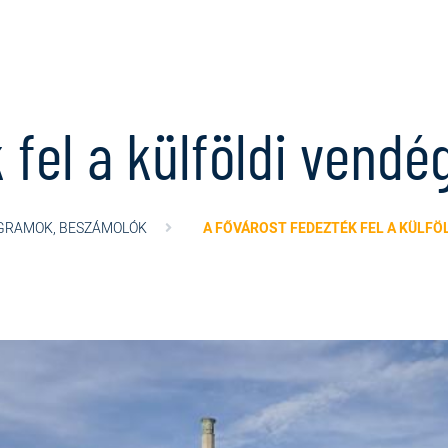
 fel a külföldi vend
GRAMOK, BESZÁMOLÓK
A FŐVÁROST FEDEZTÉK FEL A KÜLFÖ