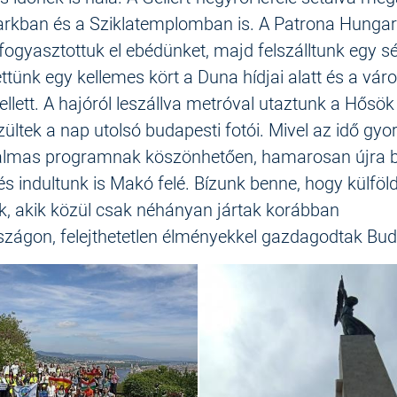
rkban és a Sziklatemplomban is. A Patrona Hungar
fogyasztottuk el ebédünket, majd felszálltunk egy s
ettünk egy kellemes kört a Duna hídjai alatt és a váro
ellett. A hajóról leszállva metróval utaztunk a Hősök 
zültek a nap utolsó budapesti fotói. Mivel az idő gyor
talmas programnak köszönhetően, hamarosan újra 
 és indultunk is Makó felé. Bízunk benne, hogy külföld
k, akik közül csak néhányan jártak korábban
zágon, felejthetetlen élményekkel gazdagodtak Bud