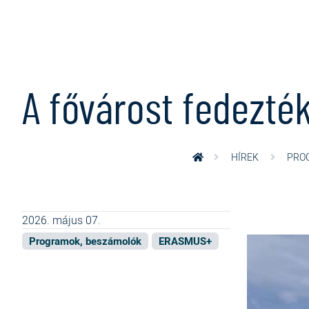
Ugrás a tartalomra
A fővárost fedezték
HÍREK
PRO
2026. május 07.
Programok, beszámolók
ERASMUS+