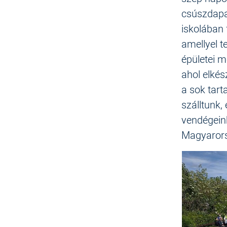
csúszdapa
iskolában 
amellyel t
épületei m
ahol elkés
a sok tar
szálltunk,
vendégein
Magyarors