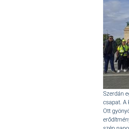
Szerdán e
csapat. A 
Ott gyöny
erődítmén
szép napos