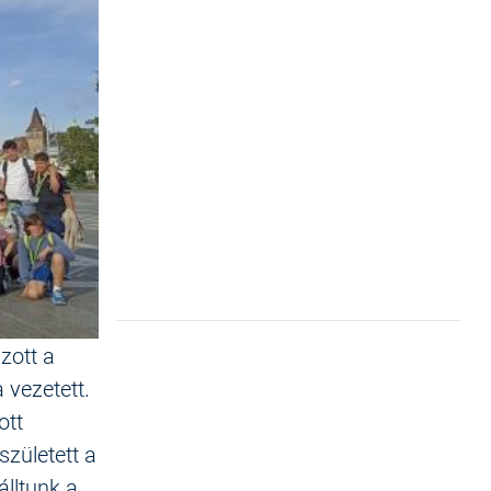
zott a
 vezetett.
ott
zületett a
álltunk a