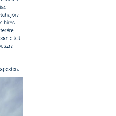
iae
étahajóra,
s híres
terére,
san eltelt
buszra
i
apesten.