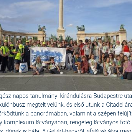
gész napos tanulmányi kirándulásra Budapestre uta
különbusz megtelt velünk, és első utunk a Citadellára
örködtünk a panorámában, valamint a szépen felújít
y komplexum látványában, rengeteg látványos fotó s
 időnek is hála. A Gellért-hegyről lefelé sétálva meg