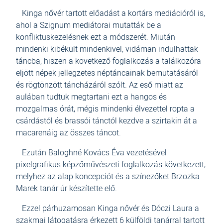
Kinga nővér tartott előadást a kortárs mediációról is,
ahol a Szignum mediátorai mutatták be a
konfliktuskezelésnek ezt a módszerét. Miután
mindenki kibékült mindenkivel, vidáman indulhattak
táncba, hiszen a következő foglalkozás a találkozóra
eljött népek jellegzetes néptáncainak bemutatásáról
és rögtönzött táncházáról szólt. Az eső miatt az
aulában tudtuk megtartani ezt a hangos és
mozgalmas órát, mégis mindenki élvezettel ropta a
csárdástól és brassói tánctól kezdve a szirtakin át a
macarenáig az összes táncot.
Ezután Baloghné Kovács Éva vezetésével
pixelgrafikus képzőművészeti foglalkozás következett,
melyhez az alap koncepciót és a színezőket Brzozka
Marek tanár úr készítette elő.
Ezzel párhuzamosan Kinga nővér és Dóczi Laura a
szakmai látogatásra érkezett 6 külföldi tanárral tartott