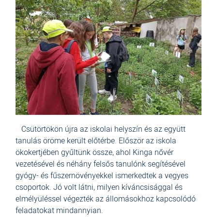
Csütörtökön újra az iskolai helyszín és az együtt
tanulás öröme került előtérbe. Először az iskola
ökokertjében gyűltünk össze, ahol Kinga nővér
vezetésével és néhány felsős tanulónk segítésével
gyógy- és fűszernövényekkel ismerkedtek a vegyes
csoportok. Jó volt látni, milyen kíváncsisággal és
elmélyüléssel végezték az állomásokhoz kapcsolódó
feladatokat mindannyian.