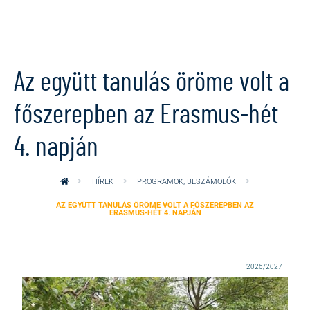
Ugrás a tartalomra
Az együtt tanulás öröme volt a
főszerepben az Erasmus-hét
4. napján
HÍREK
PROGRAMOK, BESZÁMOLÓK
AZ EGYÜTT TANULÁS ÖRÖME VOLT A FŐSZEREPBEN AZ
ERASMUS-HÉT 4. NAPJÁN
2026/2027