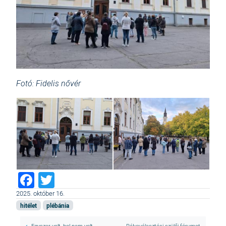
Fotó: Fidelis nővér
Facebook
Twitter
2025. október 16.
hitélet
plébánia
Egyszer volt, hol nem volt...
Pályaválasztási szülői fórumot