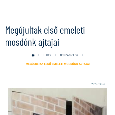
Ugrás a tartalomra
Megújultak első emeleti
mosdónk ajtajai
HÍREK
BESZÁMOLÓK
MEGÚJULTAK ELSŐ EMELETI MOSDÓNK AJTAJAI
2023/2024