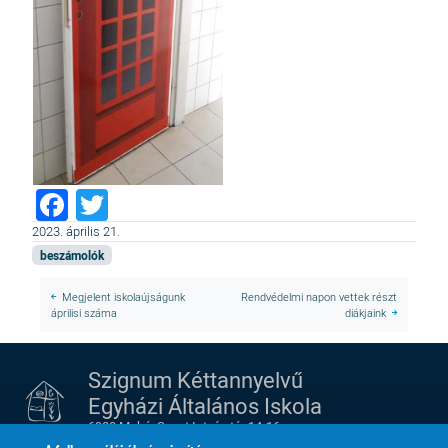
Facebook
Twitter
2023. április 21.
beszámolók
Megjelent iskolaújságunk
Rendvédelmi napon vettek részt
áprilisi száma
diákjaink
Szignum Kéttannyelvű
Egyházi Általános Iskola
6900 Makó, Szent István tér 14-16.
tel.:
+36 62 213 052