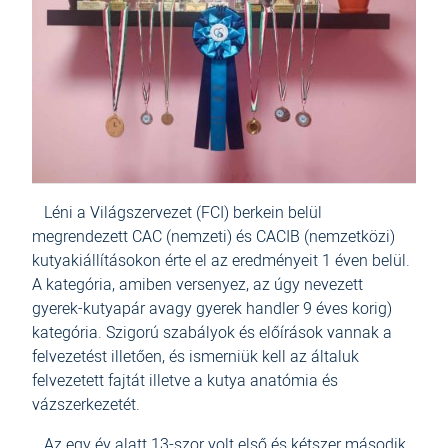
Léni a Világszervezet (FCI) berkein belül
megrendezett CAC (nemzeti) és CACIB (nemzetközi)
kutyakiállításokon érte el az eredményeit 1 éven belül.
A kategória, amiben versenyez, az úgy nevezett
gyerek-kutyapár avagy gyerek handler 9 éves korig)
kategória. Szigorú szabályok és előírások vannak a
felvezetést illetően, és ismerniük kell az általuk
felvezetett fajtát illetve a kutya anatómia és
vázszerkezetét.
Az egy év alatt 13-szor volt első és kétszer második