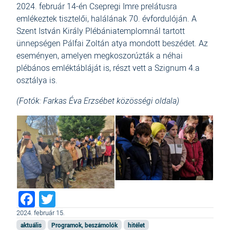
2024. február 14-én Csepregi Imre prelátusra
emlékeztek tisztelői, halálának 70. évfordulóján. A
Szent István Király Plébániatemplomnál tartott
ünnepségen Pálfai Zoltán atya mondott beszédet. Az
eseményen, amelyen megkoszorúzták a néhai
plébános emléktábláját is, részt vett a Szignum 4.a
osztálya is.
(Fotók: Farkas Éva Erzsébet közösségi oldala)
Facebook
Twitter
2024. február 15.
aktuális
Programok, beszámolók
hitélet