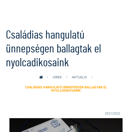
Ugrás a tartalomra
Családias hangulatú
ünnepségen ballagtak el
nyolcadikosaink
HÍREK
AKTUÁLIS
CSALÁDIAS HANGULATÚ ÜNNEPSÉGEN BALLAGTAK EL
NYOLCADIKOSAINK
2021/2022