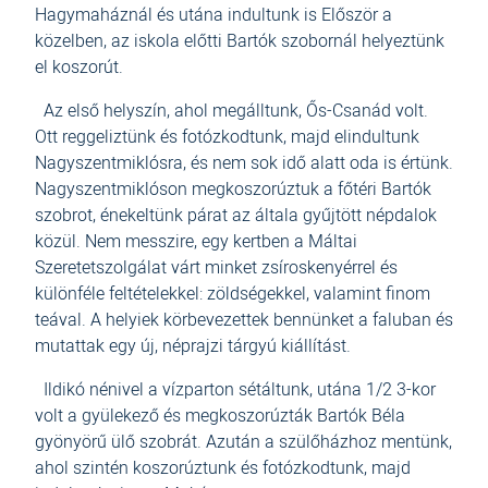
Hagymaháznál és utána indultunk is Először a
közelben, az iskola előtti Bartók szobornál helyeztünk
el koszorút.
Az első helyszín, ahol megálltunk, Ős-Csanád volt.
Ott reggeliztünk és fotózkodtunk, majd elindultunk
Nagyszentmiklósra, és nem sok idő alatt oda is értünk.
Nagyszentmiklóson megkoszorúztuk a főtéri Bartók
szobrot, énekeltünk párat az általa gyűjtött népdalok
közül. Nem messzire, egy kertben a Máltai
Szeretetszolgálat várt minket zsíroskenyérrel és
különféle feltételekkel: zöldségekkel, valamint finom
teával. A helyiek körbevezettek bennünket a faluban és
mutattak egy új, néprajzi tárgyú kiállítást.
Ildikó nénivel a vízparton sétáltunk, utána 1/2 3-kor
volt a gyülekező és megkoszorúzták Bartók Béla
gyönyörű ülő szobrát. Azután a szülőházhoz mentünk,
ahol szintén koszorúztunk és fotózkodtunk, majd