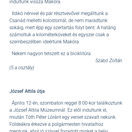
indultunk vissza Makóra.
Ildikó nénivel és pár résztvevővel megálltunk a
Csanád melletti kolostornál, de nem maradtunk
sokáig, mert épp egy szertartás folyt bent. A határig
számoltuk a kilométerköveket és egyszer csak a
szembeszélben ideértünk Makóra.
Nekem nagyon tetszett ez a biciklitúra.
Szabó Zoltán
(5.a osztály)
József Attila útja
Április 12-én, szombaton reggel 8.00-kor találkoztunk
a József Attila Múzeumnál. Ez elől indultunk el,
miután Tóth Péter Lóránt egy verset szavalt nekünk.
Földeákra érkezve a polgármesteri hivatalhoz
mentünk, ahol jó szívvel fogadott minket a helyi