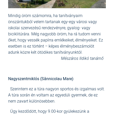
Mindig öröm számomra, ha tanítványaim
önszántukból velem tartanak egy-egy városi vagy
iskolai szervezésű rendezvényre, gyalog- vagy
biciklitúrára. Még nagyobb öröm, ha rá tudom venni
őket, hogy vessék papírra emlékeiket, élményeiket. Ez
esetben is ez történt – képes élménybeszámolót
adunk közre két ötödikes tanítványunktól.
Mészáros Ildikó tanárnő
Nagyszentmiklós (Sânnicolau Mare)
Szerintem ez a túra nagyon sportos és izgalmas volt.
A túra során én voltam az egyedüli gyermek, de ez
nem zavart különösebben.
Úgy kezdődött, hogy 9.00-kor gyülekezünk a