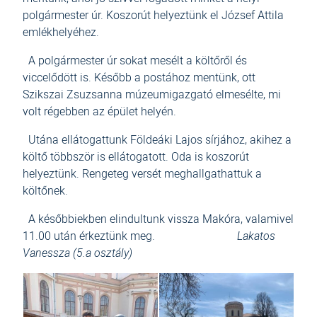
polgármester úr. Koszorút helyeztünk el József Attila
emlékhelyéhez.
A polgármester úr sokat mesélt a költőről és
viccelődött is. Később a postához mentünk, ott
Szikszai Zsuzsanna múzeumigazgató elmesélte, mi
volt régebben az épület helyén.
Utána ellátogattunk Földeáki Lajos sírjához, akihez a
költő többször is ellátogatott. Oda is koszorút
helyeztünk. Rengeteg versét meghallgathattuk a
költőnek.
A későbbiekben elindultunk vissza Makóra, valamivel
11.00 után érkeztünk meg.
Lakatos
Vanessza (5.a osztály)