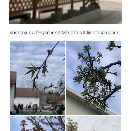
Köszönjük a fényképeket Mészáros Ildikó tanárnőnek.