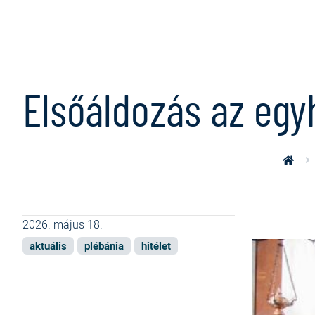
Ugrás a tartalomra
Elsőáldozás az eg
2026. május 18.
aktuális
plébánia
hitélet