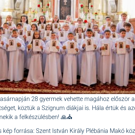
vasárnapján 28 gyermek vehette magához először a
tséget, köztük a Szignum diákjai is. Hála értük és az
 nekik a felkészülésben! 🙏⛪️
 kép forrása: Szent István Király Plébánia Makó kö