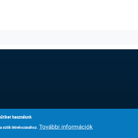
ebook
witter
sütiket használunk
További információk
 a sütik létrehozásához.
© Szignum Kéttannyelvű Egyházi Általános Iskola, Makó, 2019-2026