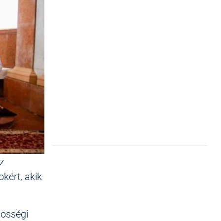
z
okért, akik
zösségi