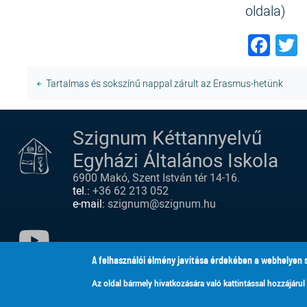
oldala)
Fac
T
Tartalmas és sokszínű nappal zárult az Erasmus-hetünk
Szignum Kéttannyelvű
Egyházi Általános Iskola
6900 Makó, Szent István tér 14-16.
tel.:
+36 62 213 052
e-mail:
szignum@szignum.hu
A felhasználói élmény javítása érdekében a webhelyen 
YOUTUBE
Az oldal bármely hivatkozására való kattintással hozzájárul