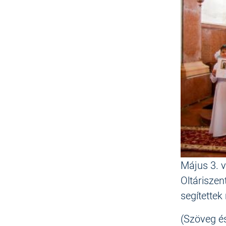
Május 3. 
Oltáriszen
segítettek
(Szöveg és