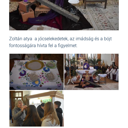
Zoltán atya a jócselekedetek, az imádság és a böjt
fontosságára hívta fel a figyelmet.