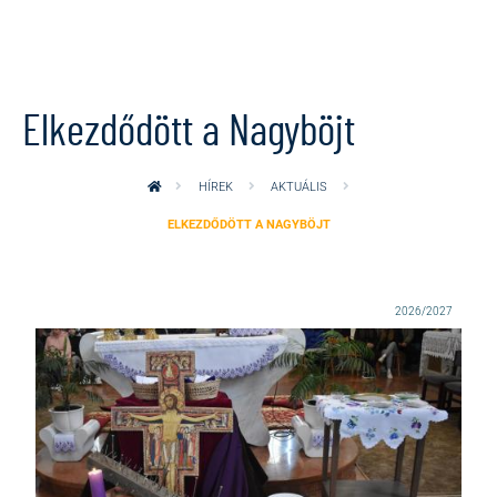
Ugrás a tartalomra
Elkezdődött a Nagyböjt
HÍREK
AKTUÁLIS
ELKEZDŐDÖTT A NAGYBÖJT
2026/2027