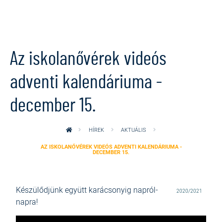
Ugrás a tartalomra
Az iskolanővérek videós
adventi kalendáriuma -
december 15.
HÍREK
AKTUÁLIS
AZ ISKOLANŐVÉREK VIDEÓS ADVENTI KALENDÁRIUMA -
DECEMBER 15.
Készülődjünk együtt karácsonyig napról-
2020/2021
napra!