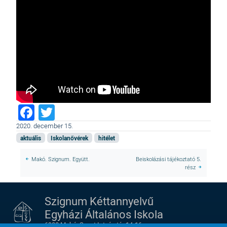
Facebook
Twitter
2020. december 15.
aktuális
Iskolanővérek
hitélet
Makó. Szignum. Együtt.
Beiskolázási tájékoztató 5.
rész
Szignum Kéttannyelvű
Egyházi Általános Iskola
6900 Makó, Szent István tér 14-16.