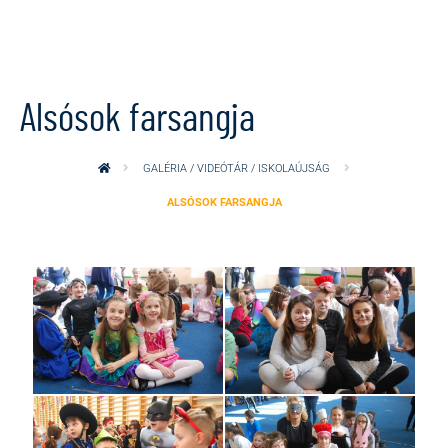
Ugrás a tartalomra
Alsósok farsangja
GALÉRIA / VIDEÓTÁR / ISKOLAÚJSÁG
ALSÓSOK FARSANGJA