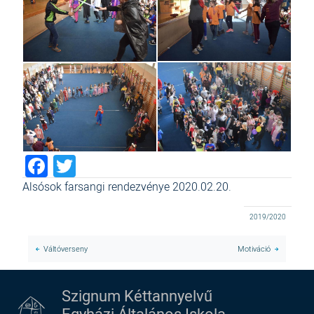
Facebook
Twitter
Alsósok farsangi rendezvénye 2020.02.20.
2019/2020
Váltóverseny
Motiváció
Szignum Kéttannyelvű
Egyházi Általános Iskola